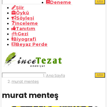
Deneme
ARA
Şiir
Öykü
Söyleşi
İnceleme
Tanıtım
Gezi
Biyografi
Beyaz Perde
Ana Sayfa
ARA
murat menteş
murat menteş