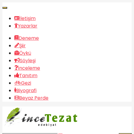
İletişim
Yazarlar
Deneme
Şiir
Öykü
Söyleşi
İnceleme
Tanıtım
Gezi
Biyografi
Beyaz Perde