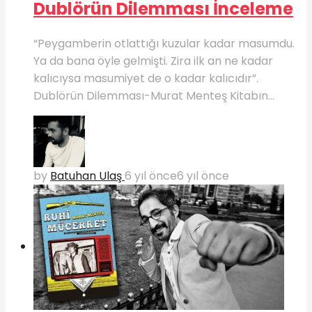
Dublörün Dilemması İnceleme
“Peygamberin otlattığı kuzular kadar masumdu.
Ya da bana öyle gelmişti. Zira ilk an ne kadar
kalıcıysa masumiyet de o kadar kalıcıdır”.
Dublörün Dilemması-Murat Menteş Kitabın...
by
Batuhan Ulaş
6 yıl önce
6 yıl önce