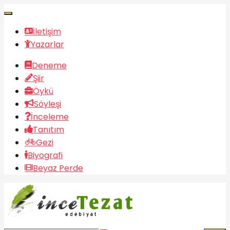
İletişim
Yazarlar
Deneme
Şiir
Öykü
Söyleşi
İnceleme
Tanıtım
Gezi
Biyografi
Beyaz Perde