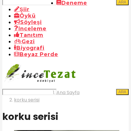
Deneme
ARA
Şiir
Öykü
Söyleşi
İnceleme
Tanıtım
Gezi
Biyografi
Beyaz Perde
Ana Sayfa
ARA
korku serisi
korku serisi