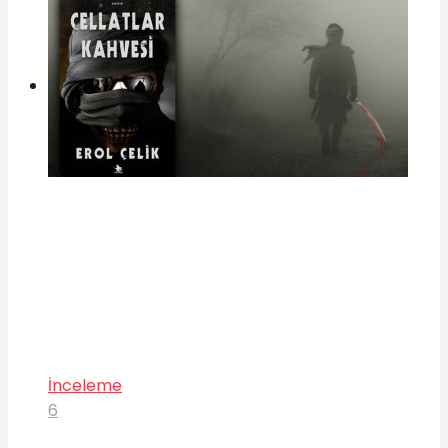
İnceleme
6