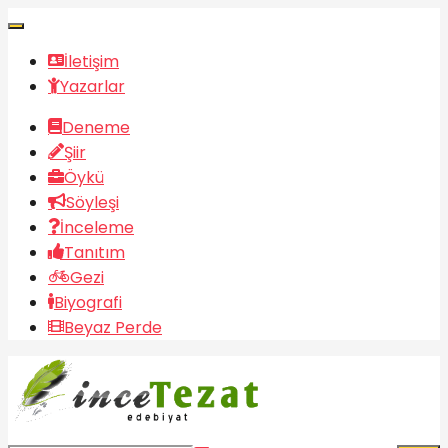
İletişim
Yazarlar
Deneme
Şiir
Öykü
Söyleşi
İnceleme
Tanıtım
Gezi
Biyografi
Beyaz Perde