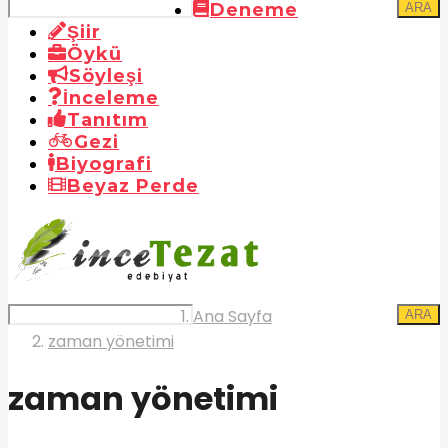
Deneme
ARA
Şiir
Öykü
Söyleşi
İnceleme
Tanıtım
Gezi
Biyografi
Beyaz Perde
Ana Sayfa
ARA
zaman yönetimi
zaman yönetimi