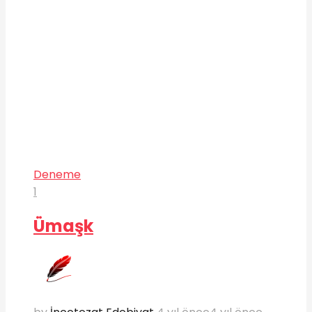
Deneme
1
Ümaşk