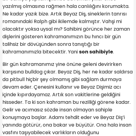
yazılmış olmasına rağmen hala canlılığını korumakta.
Ne kadar yazık bize. Artık Beyaz Diş, sineklerin tanrısı
romanındaki Ralph gibi ikilemde kalmıştır. Vahşi mi
olacaktır yoksa uysal mı? Sahibini görünce her zaman
dişlerini gösteren kahramanımızın bu hıncı bir gün
talihsiz bir dövüşünden sonra tanıştığı bir
kahramanımızla bitecektir. Yani
son sahibiyle
.
Bir gün kahramanımız yine önüne geleni devirirken
karşısına bulldog çıkar. Beyaz Diş, her ne kadar saldırsa
da pitbull hiçbir şey olmamış gibi sağlam durmaya
devam eder. Çenesini kullanır ve Beyaz Dişimiz acı
içinde kıpırdayamaz. Artık son vakitlerine geldiğini
hisseder. Ta ki son kahraman bu rezilliği görene kadar.
Gelir ve acımasız sözde insan olmayan sahiple
konuşmaya başlar. Adamı tehdit eder ve Beyaz Diş’i
yanında götürür, ona bakar ve büyütür. Ona hala insan
vasfını taşıyabilecek varlıkların olduğunu