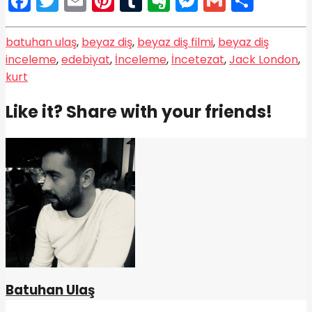
Facebook
Twitter
Email
Pinterest
Tumblr
Evernote
Messenge
Gmail
Shar
batuhan ulaş
,
beyaz diş
,
beyaz diş filmi
,
beyaz diş
inceleme
,
edebiyat
,
İnceleme
,
İncetezat
,
Jack London
,
kurt
Like it? Share with your friends!
Batuhan Ulaş