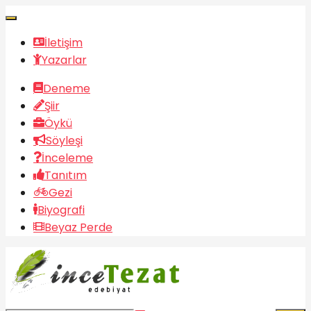
İletişim
Yazarlar
Deneme
Şiir
Öykü
Söyleşi
İnceleme
Tanıtım
Gezi
Biyografi
Beyaz Perde