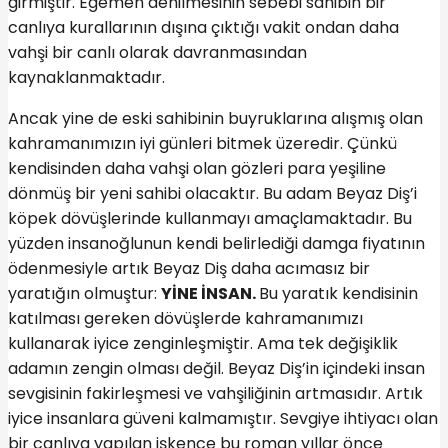
girmiştir. Egemen denilmesinin sebebi sahibin bir
canlıya kurallarının dışına çıktığı vakit ondan daha
vahşi bir canlı olarak davranmasından
kaynaklanmaktadır.
Ancak yine de eski sahibinin buyruklarına alışmış olan
kahramanımızın iyi günleri bitmek üzeredir. Çünkü
kendisinden daha vahşi olan gözleri para yeşiline
dönmüş bir yeni sahibi olacaktır. Bu adam Beyaz Diş’i
köpek dövüşlerinde kullanmayı amaçlamaktadır. Bu
yüzden insanoğlunun kendi belirlediği damga fiyatının
ödenmesiyle artık Beyaz Diş daha acımasız bir
yaratığın olmuştur:
YİNE İNSAN.
Bu yaratık kendisinin
katılması gereken dövüşlerde kahramanımızı
kullanarak iyice zenginleşmiştir. Ama tek değişiklik
adamın zengin olması değil. Beyaz Diş’in içindeki insan
sevgisinin fakirleşmesi ve vahşiliğinin artmasıdır. Artık
iyice insanlara güveni kalmamıştır. Sevgiye ihtiyacı olan
bir canlıya yapılan işkence bu roman yıllar önce