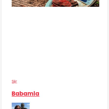
Şiir
Babamla