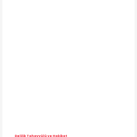
Delilik Tahayyülü ve Hakikat