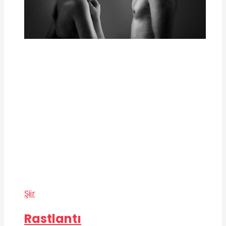
Şiir
Rastlantı