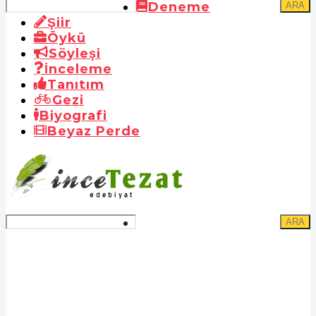
Deneme
ARA
Şiir
Öykü
Söyleşi
İnceleme
Tanıtım
Gezi
Biyografi
Beyaz Perde
ARA