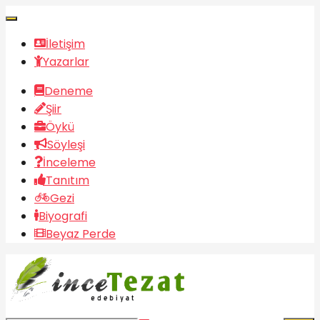
İletişim
Yazarlar
Deneme
Şiir
Öykü
Söyleşi
İnceleme
Tanıtım
Gezi
Biyografi
Beyaz Perde