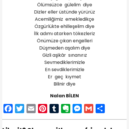
Ölümsüzce gülelim diye
Dizler eller üstünde yürürüz
Acemiliğimiz emekledikçe
Özgürlükte ehilleşelim diye
İlk adımı atarken tökezleriz
Önümüze çıkan engelleri
Düşmeden aşalım diye
Gizli aşikâr sınanırız
Sevmediklerimizle
En sevdiklerimizle
Er geç kıymet
Bilinir diye
Nalan BİLEN
Facebook
Twitter
Email
Pinterest
Tumblr
Evernote
Messenge
Gmail
Shar