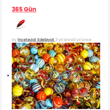
365 Gün
by
İncetezat Edebiyat
3 yıl önce
3 yıl önce