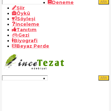
Deneme
ARA
Şiir
Öykü
Söyleşi
İnceleme
Tanıtım
Gezi
Biyografi
Beyaz Perde
ARA