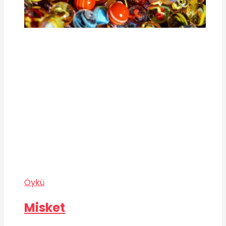
Öykü
Misket