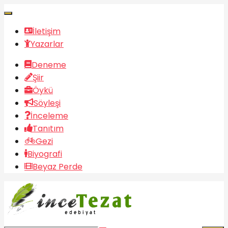
İletişim
Yazarlar
Deneme
Şiir
Öykü
Söyleşi
İnceleme
Tanıtım
Gezi
Biyografi
Beyaz Perde