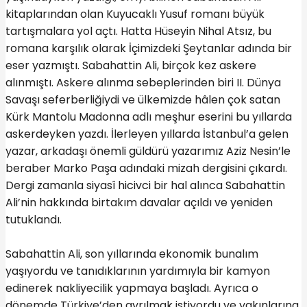
kitaplarından olan Kuyucaklı Yusuf romanı büyük
tartışmalara yol açtı. Hatta Hüseyin Nihal Atsız, bu
romana karşılık olarak İçimizdeki Şeytanlar adında bir
eser yazmıştı. Sabahattin Ali, birçok kez askere
alınmıştı. Askere alınma sebeplerinden biri II. Dünya
Savaşı seferberliğiydi ve ülkemizde hâlen çok satan
Kürk Mantolu Madonna adlı meşhur eserini bu yıllarda
askerdeyken yazdı. İlerleyen yıllarda İstanbul’a gelen
yazar, arkadaşı önemli güldürü yazarımız Aziz Nesin’le
beraber Marko Paşa adındaki mizah dergisini çıkardı.
Dergi zamanla siyasî hicivci bir hal alınca Sabahattin
Ali’nin hakkında birtakım davalar açıldı ve yeniden
tutuklandı.
Sabahattin Ali, son yıllarında ekonomik bunalım
yaşıyordu ve tanıdıklarının yardımıyla bir kamyon
edinerek nakliyecilik yapmaya başladı. Ayrıca o
dönemde Türkiye’den ayrılmak istiyordu ve yakınlarına