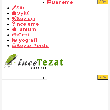
Deneme
ARA
Şiir
Öykü
Söyleşi
İnceleme
Tanıtım
Gezi
Biyografi
Beyaz Perde
ARA