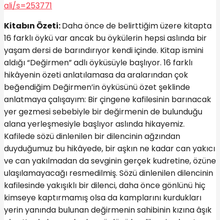
ali/s=253771
Kitabın Özeti:
Daha önce de belirttiğim üzere kitapta
16 farklı öykü var ancak bu öykülerin hepsi aslında bir
yaşam dersi de barındırıyor kendi içinde. Kitap ismini
aldığı “Değirmen” adlı öyküsüyle başlıyor. 16 farklı
hikâyenin özeti anlatılamasa da aralarından çok
beğendiğim Değirmen’in öyküsünü özet şeklinde
anlatmaya çalışayım: Bir çingene kafilesinin barınacak
yer gezmesi sebebiyle bir değirmenin de bulunduğu
alana yerleşmesiyle başlıyor aslında hikayemiz.
Kafilede sözü dinlenilen bir dilencinin ağzından
duyduğumuz bu hikâyede, bir aşkın ne kadar can yakıcı
ve can yakılmadan da sevginin gerçek kudretine, özüne
ulaşılamayacağı resmedilmiş. Sözü dinlenilen dilencinin
kafilesinde yakışıklı bir dilenci, daha önce gönlünü hiç
kimseye kaptırmamış olsa da kamplarını kurdukları
yerin yanında bulunan değirmenin sahibinin kızına âşık