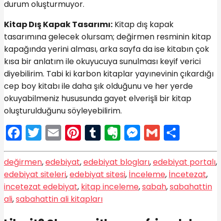
durum oluşturmuyor.
Kitap Dış Kapak Tasarımı:
Kitap dış kapak
tasarımına gelecek olursam; değirmen resminin kitap
kapağında yerini alması, arka sayfa da ise kitabın çok
kısa bir anlatım ile okuyucuya sunulması keyif verici
diyebilirim. Tabi ki karbon kitaplar yayınevinin çıkardığı
cep boy kitabı ile daha şık olduğunu ve her yerde
okuyabilmeniz hususunda gayet elverişli bir kitap
oluşturulduğunu söyleyebilirim.
Facebook
Twitter
Email
Pinterest
Tumblr
Evernote
Messenge
Gmail
Shar
değirmen
,
edebiyat
,
edebiyat blogları
,
edebiyat portalı
,
edebiyat siteleri
,
edebiyat sitesi
,
İnceleme
,
İncetezat
,
incetezat edebiyat
,
kitap inceleme
,
sabah
,
sabahattin
ali
,
sabahattin ali kitapları