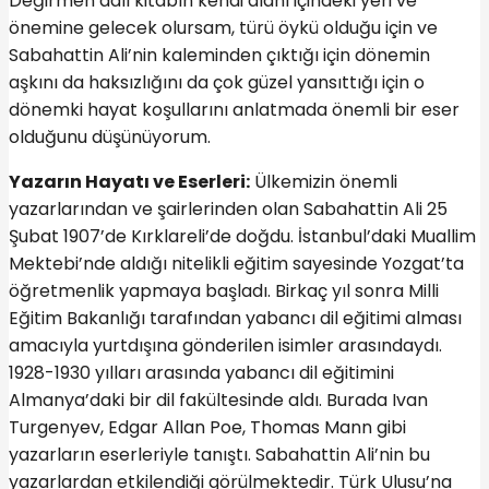
Değirmen adlı kitabın kendi alanı içindeki yeri ve
önemine gelecek olursam, türü öykü olduğu için ve
Sabahattin Ali’nin kaleminden çıktığı için dönemin
aşkını da haksızlığını da çok güzel yansıttığı için o
dönemki hayat koşullarını anlatmada önemli bir eser
olduğunu düşünüyorum.
Yazarın Hayatı ve Eserleri:
Ülkemizin önemli
yazarlarından ve şairlerinden olan Sabahattin Ali 25
Şubat 1907’de Kırklareli’de doğdu. İstanbul’daki Muallim
Mektebi’nde aldığı nitelikli eğitim sayesinde Yozgat’ta
öğretmenlik yapmaya başladı. Birkaç yıl sonra Milli
Eğitim Bakanlığı tarafından yabancı dil eğitimi alması
amacıyla yurtdışına gönderilen isimler arasındaydı.
1928-1930 yılları arasında yabancı dil eğitimini
Almanya’daki bir dil fakültesinde aldı. Burada Ivan
Turgenyev, Edgar Allan Poe, Thomas Mann gibi
yazarların eserleriyle tanıştı. Sabahattin Ali’nin bu
yazarlardan etkilendiği görülmektedir. Türk Ulusu’na