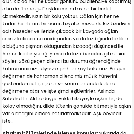
olur. Kız da her ne kadar gönlünü bu dilenciye kaptırmış
olsa da “bir engel” aşklarının ortasına bir hudut
çizmektedir. Kızın bir kolu yoktur. Oğlan için her ne
kadar bu durum bir sorun teşkil etmese de kız kendisini
aciz hisseder ve ileride çıkacak bir kavgada oğlan
sessiz kalırsa ona acıdığından ya da kızdığında birlikte
olduğuna pişman olduğundan kızacağı düşüncesi ile
her ne kadar yüreği yansa da kıza buradan gitmesini
söyler. Sözü geçen dilenci bu durumu öğrendiğinde
kahramanımıza diyecek pek bir şey bulamaz. Bir gün
değirmen de kahraman dilencimiz müzik hünerini
gösterirken içli içli çalar ve sonra bir anda kolunu
değirmene atar ve işte şimdi eşitlenirler. Aslında
Sabahattin Ali bu duygu yüklü hikayeyle aşkın hiç de
kolay olmadığını, dilde tütenin gönülde bitmesiyle aşkın
var olacağını bizlere hatırlatmaktadır. Aşk böyledir
işte…
Kitabın bölümlerinde işlenen konular:
Yukarıda da