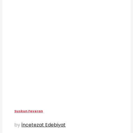
Suskun Feveran
by
İncetezat Edebiyat