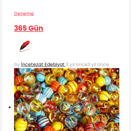
Deneme
365 Gün
by
İncetezat Edebiyat
3 yıl önce
3 yıl önce