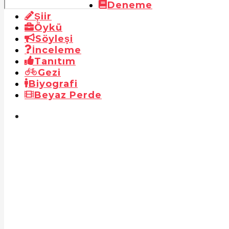
Deneme
Şiir
Öykü
Söyleşi
İnceleme
Tanıtım
Gezi
Biyografi
Beyaz Perde