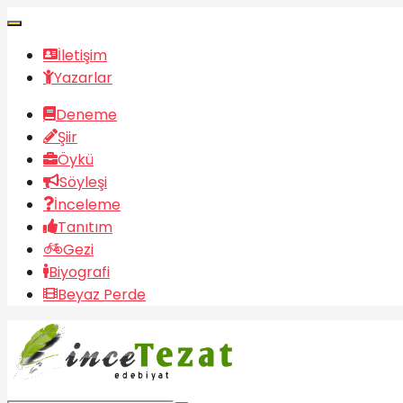
İletişim
Yazarlar
Deneme
Şiir
Öykü
Söyleşi
İnceleme
Tanıtım
Gezi
Biyografi
Beyaz Perde