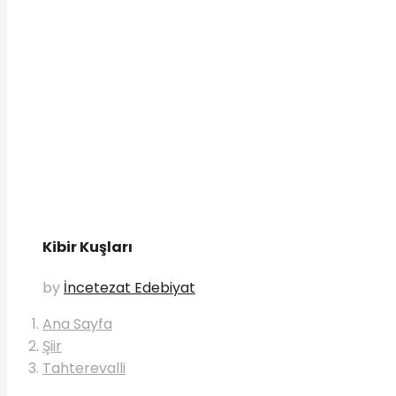
Kibir Kuşları
by
İncetezat Edebiyat
Ana Sayfa
Şiir
Tahterevalli