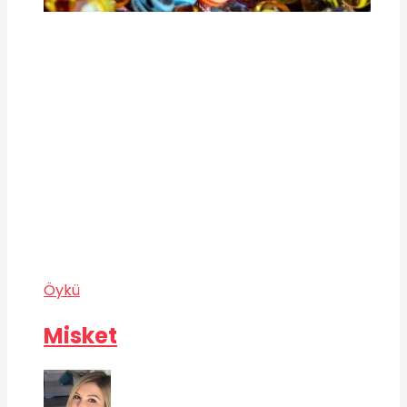
Öykü
Misket