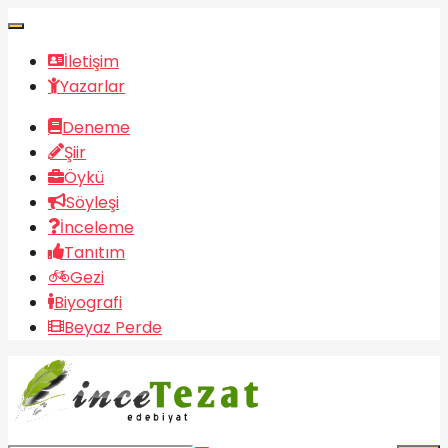
İletişim
Yazarlar
Deneme
Şiir
Öykü
Söyleşi
İnceleme
Tanıtım
Gezi
Biyografi
Beyaz Perde