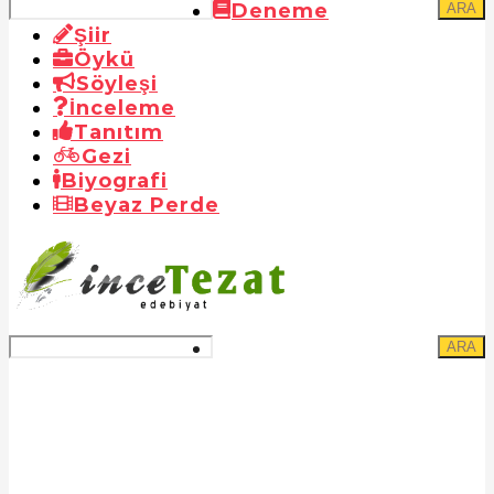
Deneme
ARA
Şiir
Öykü
Söyleşi
İnceleme
Tanıtım
Gezi
Biyografi
Beyaz Perde
ARA