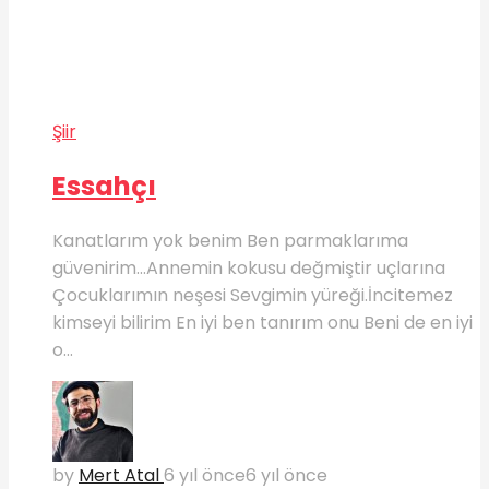
Şiir
Essahçı
Kanatlarım yok benim Ben parmaklarıma
güvenirim…Annemin kokusu değmiştir uçlarına
Çocuklarımın neşesi Sevgimin yüreği.İncitemez
kimseyi bilirim En iyi ben tanırım onu Beni de en iyi
o...
by
Mert Atal
6 yıl önce
6 yıl önce