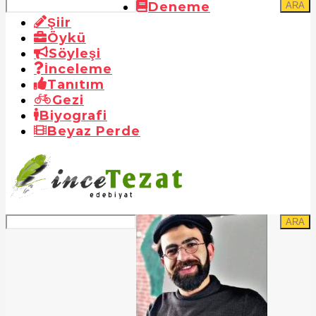
Deneme
ARA
Şiir
Öykü
Söyleşi
İnceleme
Tanıtım
Gezi
Biyografi
Beyaz Perde
ARA