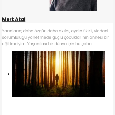
Mert Atal
Yarınların; daha özgür, daha akılcı, aydın fikirli, vicdani
sorumluluğu yönetmede güçlü çocuklarının annesi bir
eğitimciyim. Yaşanılası bir dünya için bu çaba...