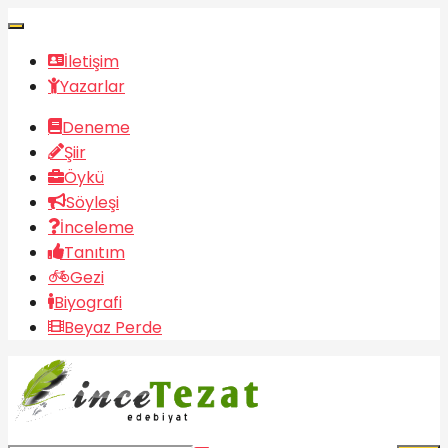
İletişim
Yazarlar
Deneme
Şiir
Öykü
Söyleşi
İnceleme
Tanıtım
Gezi
Biyografi
Beyaz Perde