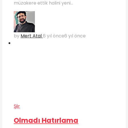
müzakere ettik halini yeni...
by
Mert Atal
6 yıl önce
6 yıl önce
Şiir
Olmadı Hatırlama