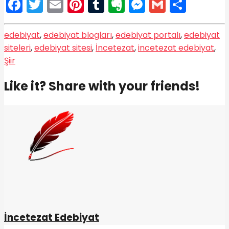
Facebook
Twitter
Email
Pinterest
Tumblr
Evernote
Messenge
Gmail
Shar
edebiyat
,
edebiyat blogları
,
edebiyat portalı
,
edebiyat
siteleri
,
edebiyat sitesi
,
İncetezat
,
incetezat edebiyat
,
Şiir
Like it? Share with your friends!
İncetezat Edebiyat