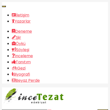
İletişim
Yazarlar
Deneme
Şiir
Öykü
Söyleşi
İnceleme
Tanıtım
Gezi
Biyografi
Beyaz Perde