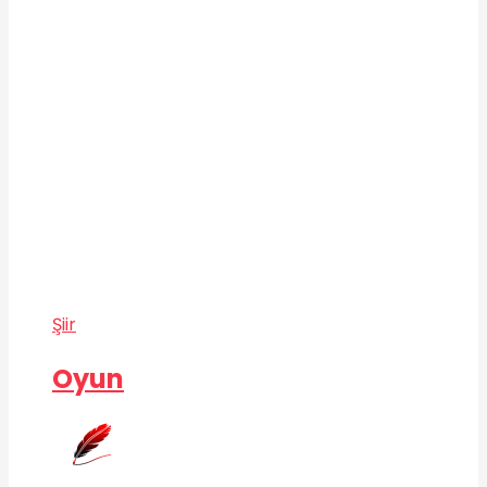
Şiir
Oyun