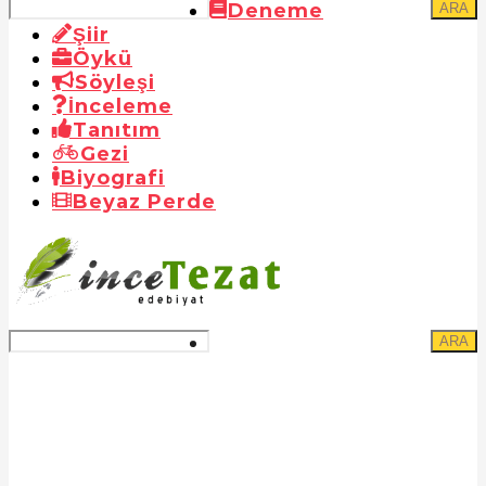
Deneme
ARA
Şiir
Öykü
Söyleşi
İnceleme
Tanıtım
Gezi
Biyografi
Beyaz Perde
ARA