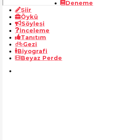
Deneme
Şiir
Öykü
Söyleşi
İnceleme
Tanıtım
Gezi
Biyografi
Beyaz Perde