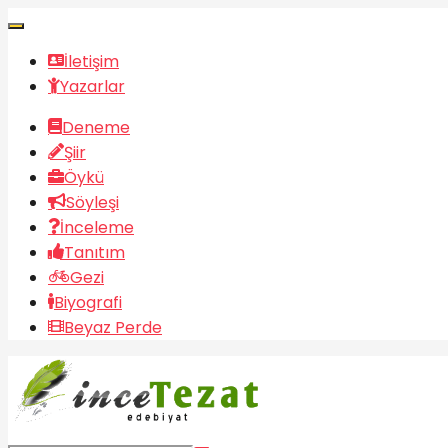
İletişim
Yazarlar
Deneme
Şiir
Öykü
Söyleşi
İnceleme
Tanıtım
Gezi
Biyografi
Beyaz Perde