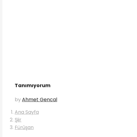
Tanımıyorum
by
Ahmet Gencal
Ana Sayfa
Şiir
Fürûşan